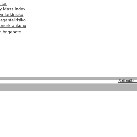
lter
y Mass Index
infarktrisiko
aganfallrisiko
enerkrankung
nd Angebote
Seitenüber