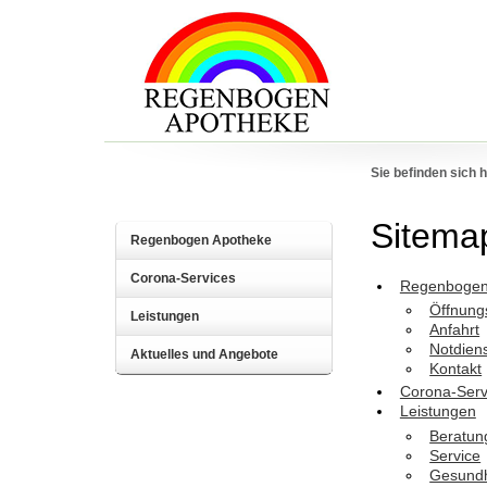
Sie befinden sich h
Sitema
Regenbogen Apotheke
Corona-Services
Regenbogen
Öffnung
Leistungen
Anfahrt
Notdien
Aktuelles und Angebote
Kontakt
Corona-Serv
Leistungen
Beratun
Service
Gesundh