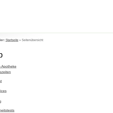
ier:
Startseite
»
Seitenübersicht
p
 Apotheke
szeiten
st
ices
g
eitstests