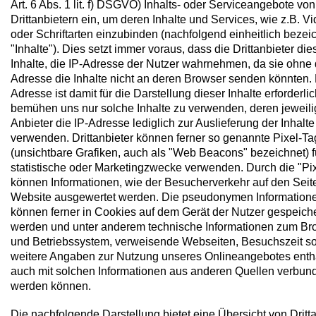
Art. 6 Abs. 1 lit. f) DSGVO) Inhalts- oder Serviceangebote von
Drittanbietern ein, um deren Inhalte und Services, wie z.B. V
oder Schriftarten einzubinden (nachfolgend einheitlich bezei
"Inhalte"). Dies setzt immer voraus, dass die Drittanbieter die
Inhalte, die IP-Adresse der Nutzer wahrnehmen, da sie ohne 
Adresse die Inhalte nicht an deren Browser senden könnten. 
Adresse ist damit für die Darstellung dieser Inhalte erforderlic
bemühen uns nur solche Inhalte zu verwenden, deren jeweil
Anbieter die IP-Adresse lediglich zur Auslieferung der Inhalte
verwenden. Drittanbieter können ferner so genannte Pixel-Ta
(unsichtbare Grafiken, auch als "Web Beacons" bezeichnet) f
statistische oder Marketingzwecke verwenden. Durch die "Pi
können Informationen, wie der Besucherverkehr auf den Seit
Website ausgewertet werden. Die pseudonymen Information
können ferner in Cookies auf dem Gerät der Nutzer gespeiche
werden und unter anderem technische Informationen zum Br
und Betriebssystem, verweisende Webseiten, Besuchszeit s
weitere Angaben zur Nutzung unseres Onlineangebotes entha
auch mit solchen Informationen aus anderen Quellen verbun
werden können.
Die nachfolgende Darstellung bietet eine Übersicht von Dritt