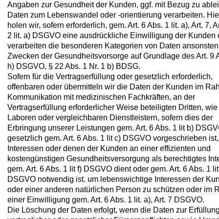
Angaben zur Gesundheit der Kunden, ggf. mit Bezug zu able
Daten zum Lebenswandel oder -orientierung verarbeiten. Hie
holen wir, sofern erforderlich, gem. Art. 6 Abs. 1 lit. a), Art. 7, A
2 lit. a) DSGVO eine ausdrückliche Einwilligung der Kunden 
verarbeiten die besonderen Kategorien von Daten ansonsten
Zwecken der Gesundheitsvorsorge auf Grundlage des Art. 9 Ab
h) DSGVO, § 22 Abs. 1 Nr. 1 b) BDSG.
Sofern für die Vertragserfüllung oder gesetzlich erforderlich,
offenbaren oder übermitteln wir die Daten der Kunden im R
Kommunikation mit medizinischen Fachkräften, an der
Vertragserfüllung erforderlicher Weise beteiligten Dritten, wie
Laboren oder vergleichbaren Dienstleistern, sofern dies der
Erbringung unserer Leistungen gem. Art. 6 Abs. 1 lit b) DSGV
gesetzlich gem. Art. 6 Abs. 1 lit c) DSGVO vorgeschrieben ist
Interessen oder denen der Kunden an einer effizienten und
kostengünstigen Gesundheitsversorgung als berechtigtes Int
gem. Art. 6 Abs. 1 lit f) DSGVO dient oder gem. Art. 6 Abs. 1 lit
DSGVO notwendig ist. um lebenswichtige Interessen der Ku
oder einer anderen natürlichen Person zu schützen oder im
einer Einwilligung gem. Art. 6 Abs. 1 lit. a), Art. 7 DSGVO.
Die Löschung der Daten erfolgt, wenn die Daten zur Erfüllun