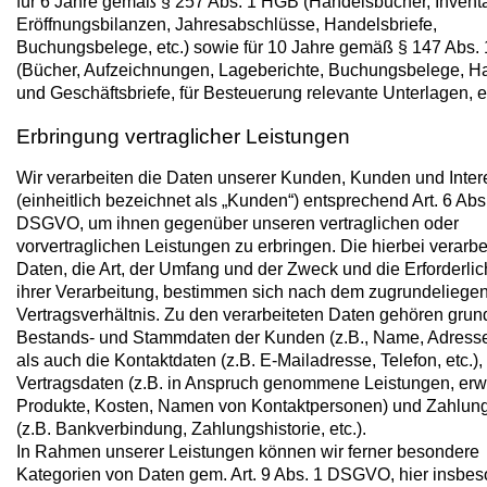
für 6 Jahre gemäß § 257 Abs. 1 HGB (Handelsbücher, Inventa
Eröffnungsbilanzen, Jahresabschlüsse, Handelsbriefe,
Buchungsbelege, etc.) sowie für 10 Jahre gemäß § 147 Abs.
(Bücher, Aufzeichnungen, Lageberichte, Buchungsbelege, H
und Geschäftsbriefe, für Besteuerung relevante Unterlagen, et
Erbringung vertraglicher Leistungen
Wir verarbeiten die Daten unserer Kunden, Kunden und Inte
(einheitlich bezeichnet als „Kunden“) entsprechend Art. 6 Abs. 1
DSGVO, um ihnen gegenüber unseren vertraglichen oder
vorvertraglichen Leistungen zu erbringen. Die hierbei verarbe
Daten, die Art, der Umfang und der Zweck und die Erforderlic
ihrer Verarbeitung, bestimmen sich nach dem zugrundeliege
Vertragsverhältnis. Zu den verarbeiteten Daten gehören grun
Bestands- und Stammdaten der Kunden (z.B., Name, Adresse,
als auch die Kontaktdaten (z.B. E-Mailadresse, Telefon, etc.),
Vertragsdaten (z.B. in Anspruch genommene Leistungen, er
Produkte, Kosten, Namen von Kontaktpersonen) und Zahlun
(z.B. Bankverbindung, Zahlungshistorie, etc.).
In Rahmen unserer Leistungen können wir ferner besondere
Kategorien von Daten gem. Art. 9 Abs. 1 DSGVO, hier insbe