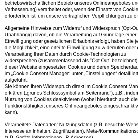
betriebswirtschaftlichen Betrieb unseres Onlineangebotes u
Verbesserung) verarbeitet oder, wenn der Einsatz von Cooki
erforderlich ist, um unsere vertraglichen Verpflichtungen zu er
Allgemeine Hinweise zum Widerruf und Widerspruch (Opt-Out
Unabhängig davon, ob die Verarbeitung auf Grundlage einer
Einwilligung oder gesetzlichen Erlaubnis erfolgt, haben Sie j
die Möglichkeit, eine erteilte Einwilligung zu widerrufen oder 
Verarbeitung Ihrer Daten durch Cookie-Technologien zu
widersprechen (zusammenfassend als "Opt-Out" bezeichnet).
dieser Website eingesetzten Cookies und deren Speicherdau
im „Cookie Consent Manager“ unter „Einstellungen“ detaillier
aufgeführt.
Sie können Ihren Widerspruch direkt im Cookie Consent Ma
erklären („grünes Schlosssymbol am Seitenrand“), z.B., inde
Nutzung von Cookies deaktivieren (wobei hierdurch auch die
Funktionsfähigkeit unseres Onlineangebotes eingeschränkt 
kann).
Verarbeitete Datenarten: Nutzungsdaten (z.B. besuchte Webs
Interesse an Inhalten, Zugriffszeiten), Meta-/Kommunikations
(z.B. Geräte-Informationen, IP-Adressen).