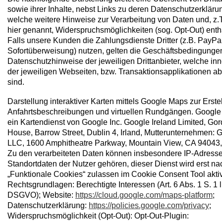
sowie ihrer Inhalte, nebst Links zu deren Datenschutzerkläru
welche weitere Hinweise zur Verarbeitung von Daten und, z.T
hier genannt, Widerspruchsmöglichkeiten (sog. Opt-Out) enth
Falls unsere Kunden die Zahlungsdienste Dritter (z.B. PayPa
Sofortüberweisung) nutzen, gelten die Geschäftsbedingunge
Datenschutzhinweise der jeweiligen Drittanbieter, welche in
der jeweiligen Webseiten, bzw. Transaktionsapplikationen ab
sind.
Darstellung interaktiver Karten mittels Google Maps zur Erste
Anfahrtsbeschreibungen und virtuellen Rundgängen. Google
ein Kartendienst von Google Inc. Google Ireland Limited, Go
House, Barrow Street, Dublin 4, Irland, Mutterunternehmen: 
LLC, 1600 Amphitheatre Parkway, Mountain View, CA 94043
Zu den verarbeiteten Daten können insbesondere IP-Adress
Standortdaten der Nutzer gehören, dieser Dienst wird erst na
„Funktionale Cookies“ zulassen im Cookie Consent Tool aktiv
Rechtsgrundlagen: Berechtigte Interessen (Art. 6 Abs. 1 S. 1 lit
DSGVO); Website:
https://cloud.google.com/maps-platform
;
Datenschutzerklärung:
https://policies.google.com/privacy
;
Widerspruchsmöglichkeit (Opt-Out): Opt-Out-Plugin: