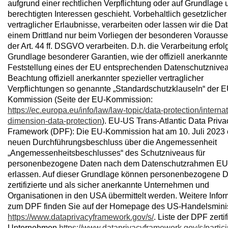
aufgrund einer rechtlichen Verpflichtung oder auf Grundlage 
berechtigten Interessen geschieht. Vorbehaltlich gesetzlicher
vertraglicher Erlaubnisse, verarbeiten oder lassen wir die Dat
einem Drittland nur beim Vorliegen der besonderen Vorauss
der Art. 44 ff. DSGVO verarbeiten. D.h. die Verarbeitung erfolg
Grundlage besonderer Garantien, wie der offiziell anerkannt
Feststellung eines der EU entsprechenden Datenschutznivea
Beachtung offiziell anerkannter spezieller vertraglicher
Verpflichtungen so genannte „Standardschutzklauseln“ der E
Kommission (Seite der EU-Kommission:
https://ec.europa.eu/info/law/law-topic/data-protection/internat
dimension-data-protection
). EU-US Trans-Atlantic Data Priva
Framework (DPF): Die EU-Kommission hat am 10. Juli 2023 
neuen Durchführungsbeschluss über die Angemessenheit
„Angemessenheitsbeschlusses“ des Schutzniveaus für
personenbezogene Daten nach dem Datenschutzrahmen E
erlassen. Auf dieser Grundlage können personenbezogene D
zertifizierte und als sicher anerkannte Unternehmen und
Organisationen in den USA übermittelt werden. Weitere Info
zum DPF finden Sie auf der Homepage des US-Handelsmini
https://www.dataprivacyframework.gov/s/
. Liste der DPF zertif
Unternehmen
https://www.dataprivacyframework.gov/s/partici